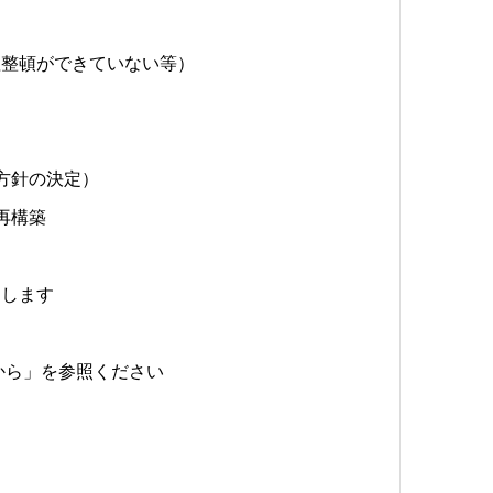
理整頓ができていない等）
方針の決定）
再構築
たします
から」を参照ください