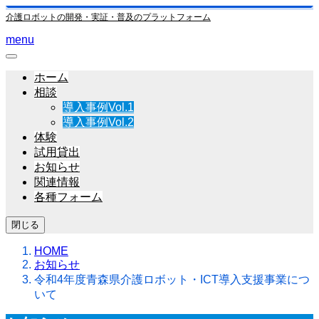
介護ロボットの開発・実証・普及のプラットフォーム
menu
ホーム
相談
導入事例Vol.1
導入事例Vol.2
体験
試用貸出
お知らせ
関連情報
各種フォーム
閉じる
HOME
お知らせ
令和4年度青森県介護ロボット・ICT導入支援事業につ
いて