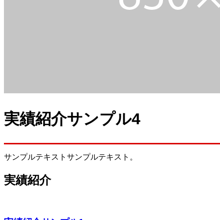
実績紹介サンプル4
サンプルテキストサンプルテキスト。
実績紹介